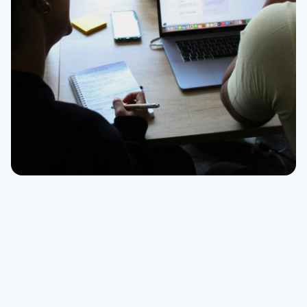
roulant.
Métro
Pont de Sèvres -
Bus
467.
Écrivez-nous à
admin@beelixacademy.com
.
Votre message sera
traité en toute
confidentialité, par notre référente Aurélie
qui prendra contact avec vous.