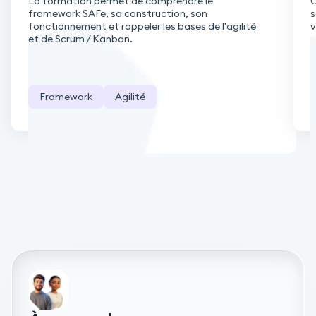
La formation permet de comprendre le
C
framework SAFe, sa construction, son
s
fonctionnement et rappeler les bases de l'agilité
v
et de Scrum / Kanban.
Framework
Agilité