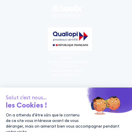
Beelix Academy a
obtenu
la
certification
Qualiopi
au titre de la
catégorie ACTIONS
DE FORMATION
Nos
formations
À propos de
nous
© 2024
Beelixacademy