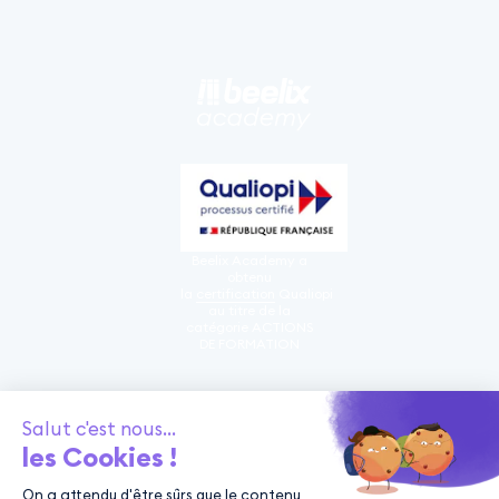
Beelix Academy a
obtenu
la
certification
Qualiopi
au titre de la
catégorie ACTIONS
DE FORMATION
Nos
formations
À propos de
nous