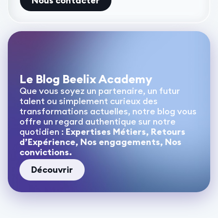
Nous contacter
Le Blog Beelix Academy
Que vous soyez un partenaire, un futur
talent ou simplement curieux des
transformations actuelles, notre blog vous
offre un regard authentique sur notre
quotidien :
Expertises Métiers, Retours
d’Expérience, Nos engagements, Nos
convictions.
Découvrir