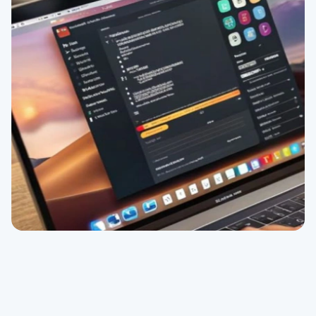
d’un besoin spécifique. Notre centre est situé au
1 avenue de la Cristallerie, 92310 à Sèvres
.
L’entrée au bâtiment permet l’accès en fauteuil
roulant.
Métro
Pont de Sèvres -
Bus
467.
Écrivez-nous à
admin@beelixacademy.com
.
Votre message sera
traité en toute
confidentialité, par notre référente Aurélie
qui prendra contact avec vous.