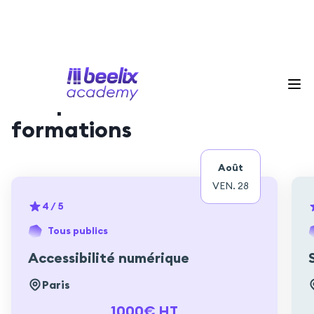
Nos prochaines sessions de
formations
Août
VEN. 28
4
/ 5
Tous publics
Accessibilité numérique
Paris
1000€ HT