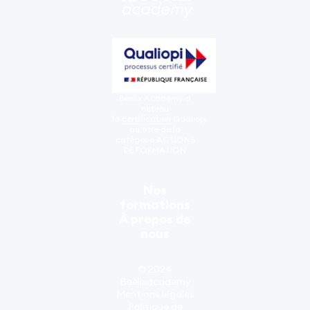
Beelix Academy a
obtenu
la
certification
Qualiopi
au titre de la
catégorie ACTIONS
DE FORMATION
Nos
formations
À propos de
nous
© 2024
Beelixacademy
Mentions légales
Politique de